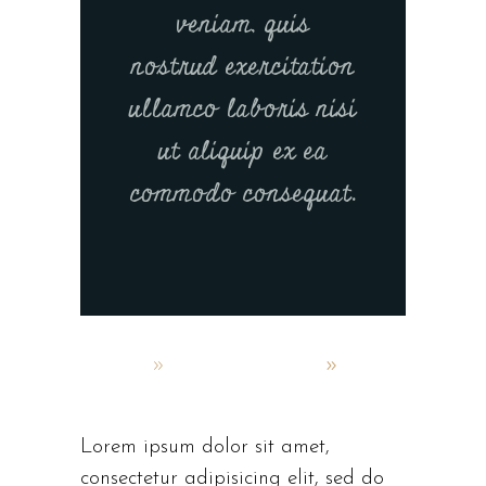
veniam, quis
nostrud exercitation
ullamco laboris nisi
ut aliquip ex ea
commodo consequat.
admin
október 4, 2019
Elegant food
Lorem ipsum dolor sit amet,
consectetur adipisicing elit, sed do