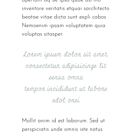
aperiam aq ue ipsa quae ab illo
inventore veritatis etquai sarchitecto
beatae vitae dicta sunt expli cabos
Nemoenim ipsam voluptatem quia
voluptas sitasper.
Lorem ipsum dolor sit amet,
consectetur adipisicinge lit
sensa omna
tempor incididunt ut labore
edol orei
Mollit anim id est laborum. Sed ut
perspiciatis unde omnis iste natus