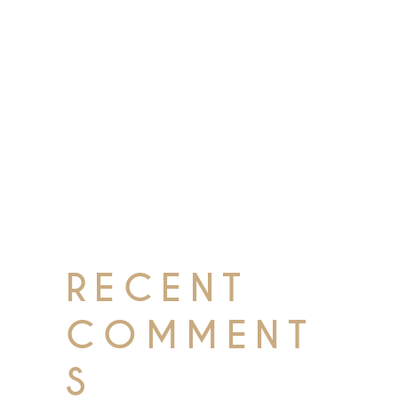
Hello world!
Elegant food
Food Inspiration
The Royal Charm
Wnim ad minim veniam, quis
nostrud exercitation ullamco laboris
nisi ut aliquip ex ea commodo
consequat.
RECENT
COMMENT
S