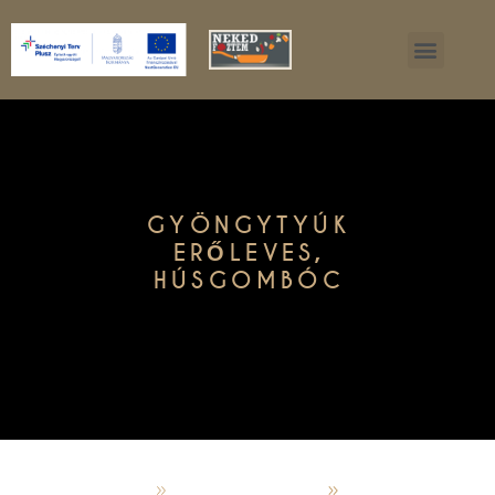
GYÖNGYTYÚK
ERŐLEVES,
HÚSGOMBÓC
admin
január 11, 2025